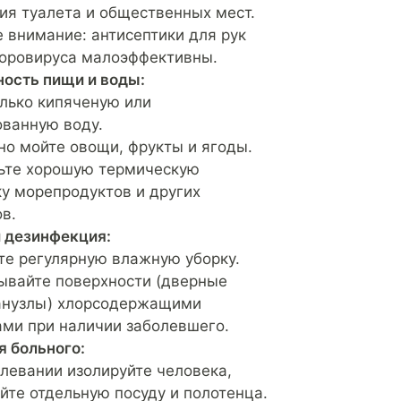
ия туалета и общественных мест.
 внимание: антисептики для рук
норовируса малоэффективны.
ность пищи и воды:
лько кипяченую или
ованную воду.
о мойте овощи, фрукты и ягоды.
ьте хорошую термическую
у морепродуктов и других
в.
и дезинфекция:
те регулярную влажную уборку.
ывайте поверхности (дверные
санузлы) хлорсодержащими
ами при наличии заболевшего.
я больного:
левании изолируйте человека,
йте отдельную посуду и полотенца.