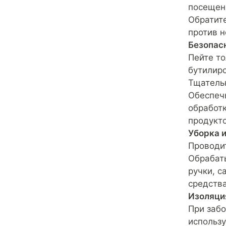
посещен
Обратите
против 
Безопас
Пейте то
бутилир
Тщательн
Обеспеч
обработк
продукто
Уборка 
Проводи
Обрабат
ручки, 
средств
Изоляци
При забо
использу