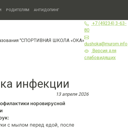
И
РОДИТЕЛЯМ
АНТИДОПИНГ
+7 (49234) 3-63-
80
разования "СПОРТИВНАЯ ШКОЛА «ОКА»
dushoka@murom.info
Версия для
слабовидящих
ка инфекции
13 апреля 2026
офилактики норовирусной
и
рук:
ки с мылом перед едой, после