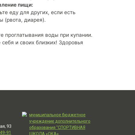
вление пищи:
ьте еду для других, если есть
 (рвота, диарея).
:
е проглатывания воды при купании.
 себя и своих близких! Здоровья
муниципальное бюджетное
учреждение дополнительного
ая, 93
образования "СПОРТИВНАЯ
-49-91
ШКОЛА «ОКА»