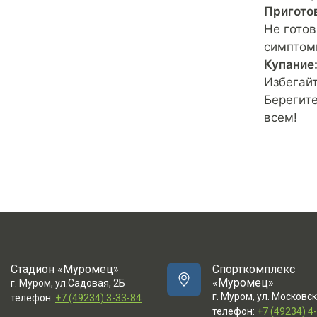
Пригото
Не готов
симптомы
Купание
Избегайт
Берегите
всем!
Стадион «Муромец»
Спорткомплекс
«Муромец»
г. Муром, ул.Садовая, 2Б
г. Муром, ул. Московск
телефон:
+7 (49234) 3-33-84
телефон:
+7 (49234) 4