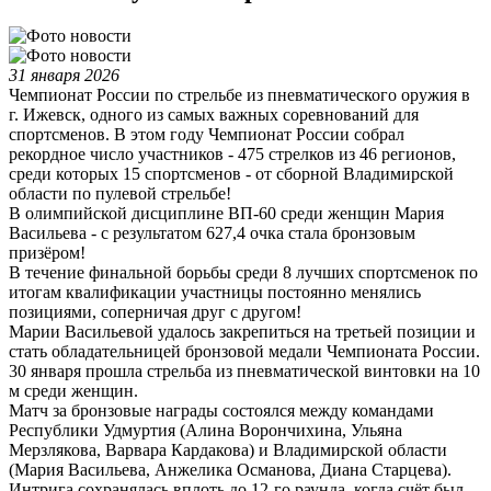
31 января 2026
Чемпионат России по стрельбе из пневматического оружия в
г. Ижевск, одного из самых важных соревнований для
спортсменов. В этом году Чемпионат России собрал
рекордное число участников - 475 стрелков из 46 регионов,
среди которых 15 спортсменов - от сборной Владимирской
области по пулевой стрельбе!
В олимпийской дисциплине ВП-60 среди женщин Мария
Васильева - с результатом 627,4 очка стала бронзовым
призёром!
В течение финальной борьбы среди 8 лучших спортсменок по
итогам квалификации участницы постоянно менялись
позициями, соперничая друг с другом!
Марии Васильевой удалось закрепиться на третьей позиции и
стать обладательницей бронзовой медали Чемпионата России.
30 января прошла стрельба из пневматической винтовки на 10
м среди женщин.
Матч за бронзовые награды состоялся между командами
Республики Удмуртия (Алина Ворончихина, Ульяна
Мерзлякова, Варвара Кардакова) и Владимирской области
(Мария Васильева, Анжелика Османова, Диана Старцева).
Интрига сохранялась вплоть до 12-го раунда, когда счёт был